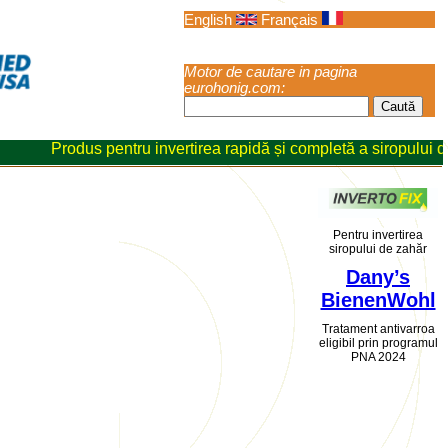
English
Français
Motor de cautare in pagina
eurohonig.com:
Produs pentru invertirea rapidă și completă a siropului de 
Pentru invertirea
siropului de zahăr
Dany’s
BienenWohl
Tratament antivarroa
eligibil prin programul
PNA 2024