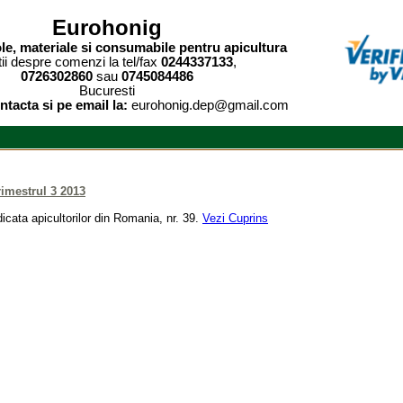
Eurohonig
ole, materiale si consumabile pentru apicultura
tii despre comenzi la tel/fax
0244337133
,
0726302860
sau
0745084486
Bucuresti
ntacta si pe email la:
eurohonig.dep@gmail.com
rimestrul 3 2013
icata apicultorilor din Romania, nr. 39.
Vezi Cuprins