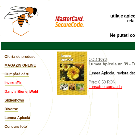
utilaje apic
rela
Ne puteti co
Oferta de produse
COD
1073
Lumea Apicola nr. 39 - T
MAGAZIN ONLINE
Lumea Apicola, revista ded
Cumpără cărţi
Pret: 6.50 RON
InvertoFix
Lansati o comanda
Dany's BienenWohl
Slideshows
Diverse
Lumea Apicolă
Concurs foto