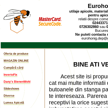
Euroho
utilaje apicole, materi
pentru apic
relatii despre comen
02443371
0726302860
sau
Bucures
Ne puteti contacta s
eurohonig.dep@
Oferta de produse
MAGAZIN ONLINE
BINE ATI 
Cumpără cărţi
InvertoFix
Acest site isi propu
cat mai multe informatii
Dany's BienenWohl
butoanele din stanga pa
Slideshows
te intereseaza. Parerea 
Diverse
receptivi la orice suges
Lumea Apicolă