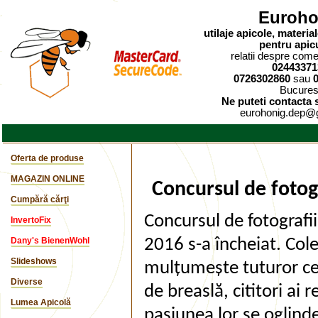
Euroho
utilaje apicole, materi
pentru apic
relatii despre comen
02443371
0726302860
sau
Bucures
Ne puteti contacta s
eurohonig.dep@
Oferta de produse
MAGAZIN ONLINE
Concursul de fotogr
Cumpără cărţi
Concursul de fotografii
InvertoFix
Dany's BienenWohl
2016 s-a încheiat. Cole
Slideshows
mulțumește tuturor cel
Diverse
de breaslă, cititori ai
Lumea Apicolă
pasiunea lor se oglindeș