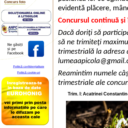
Concurs foto
evidentă plăcere, mândr
Concursul continuă și 
Dacă doriţi să partici
să ne trimiteţi maximu
trimestrială la adresa
lumeaapicola@gmail.
Politică confidențialitate
Reamintim numele câșt
Politică cookie-uri
trimestriale ale concur
Trim. I: Acatrinei Constanti