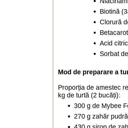
Niacinam
Biotină (
Clorură d
Betacaro
Acid citr
Sorbat de
Mod de preparare a tur
Proporția de amestec r
kg de turtă (2 bucăți):
300 g de Mybee F
270 g zahăr pudră
430 g sirop de zahă