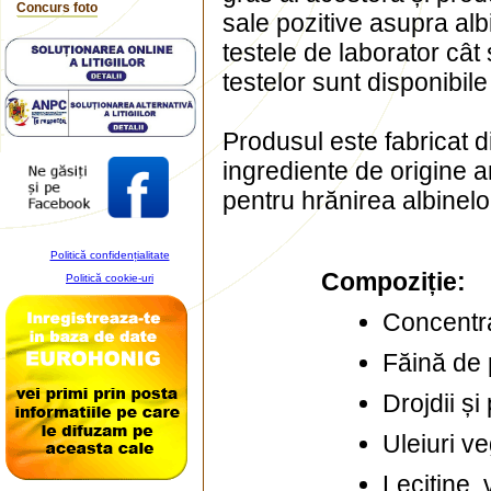
Concurs foto
sale pozitive asupra alb
testele de laborator cât 
testelor sunt disponibile
Produsul este fabricat 
ingrediente de origine
pentru hrănirea albinelo
Politică confidențialitate
Compoziție:
Politică cookie-uri
Concentra
Făină de 
Drojdii ș
Uleiuri v
Lecitine,