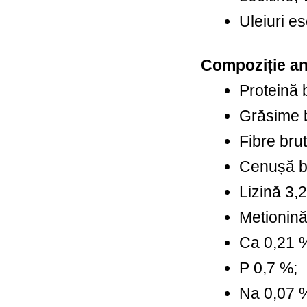
Uleiuri e
Compoziție ana
Proteină 
Grăsime b
Fibre bru
Cenușă b
Lizină 3,
Metionină
Ca 0,21 
P 0,7 %;
Na 0,07 