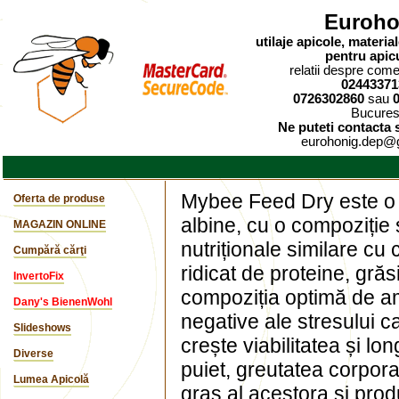
Euroho
utilaje apicole, materi
pentru apic
relatii despre comen
02443371
0726302860
sau
Bucures
Ne puteti contacta s
eurohonig.dep@
Mybee Feed Dry este o 
Oferta de produse
albine, cu o compoziție s
MAGAZIN ONLINE
nutriționale similare cu 
Cumpără cărţi
ridicat de proteine, grăs
InvertoFix
compoziția optimă de am
Dany's BienenWohl
negative ale stresului c
Slideshows
crește viabilitatea și lo
Diverse
puiet, greutatea corpora
Lumea Apicolă
gras al acestora și prod