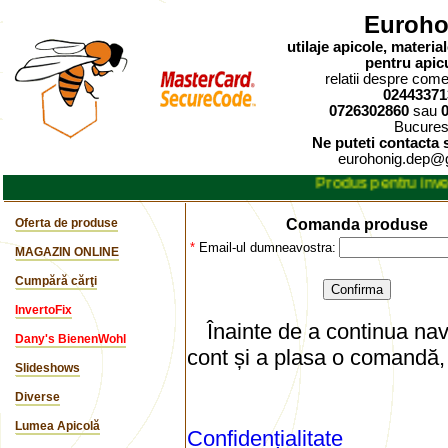
Euroho
utilaje apicole, materi
pentru apic
relatii despre comen
02443371
0726302860
sau
Bucures
Ne puteti contacta s
eurohonig.dep@
Produs pentru invertir
Oferta de produse
Comanda produse
*
Email-ul dumneavostra:
MAGAZIN ONLINE
Cumpără cărţi
InvertoFix
Înainte de a continua nav
Dany's BienenWohl
cont și a plasa o comandă, 
Slideshows
Diverse
Lumea Apicolă
Confidențialitate